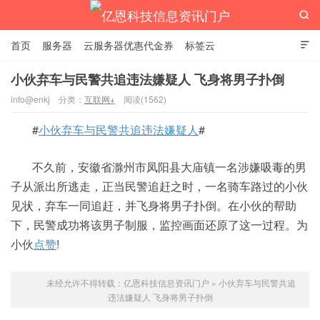

首页
服务器
云服务器优惠代金券
标签云

小伙弃车与民警共追违法嫌疑人 飞身将男子扑倒
info@enkj
分类：
互联网+
阅读(1562)
亿恩科技信息资讯门户
#
小伙弃车与民警共追违法嫌疑人
#
不久前，安徽省滁州市凤阳县大庙镇一名涉嫌吸毒的男
子从派出所逃走，正当民警追赶之时，一名骑车路过的小伙
见状，弃车一同追赶，并飞身将男子扑倒。在小伙的帮助
下，民警成功将该男子制服，监控画面还原了这一过程。为
小伙
点赞
!
未经允许不得转载：
亿恩科技信息资讯门户
»
小伙弃车与民警共追
违法嫌疑人 飞身将男子扑倒