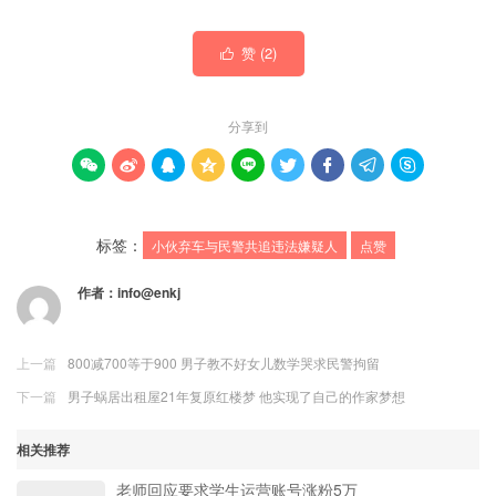
赞 (
2
)

分享到









标签：
小伙弃车与民警共追违法嫌疑人
点赞
作者：
info@enkj
上一篇
800减700等于900 男子教不好女儿数学哭求民警拘留
下一篇
男子蜗居出租屋21年复原红楼梦 他实现了自己的作家梦想
相关推荐
老师回应要求学生运营账号涨粉5万