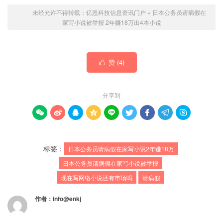
未经允许不得转载：
亿恩科技信息资讯门户
»
日本公务员请病假在
家写小说被举报 2年赚18万出4本小说
赞 (
4
)

分享到









标签：
日本公务员请病假在家写小说2年赚18万
日本公务员请病假在家写小说被举报
现在写网络小说还有市场吗
请病假
作者：
info@enkj