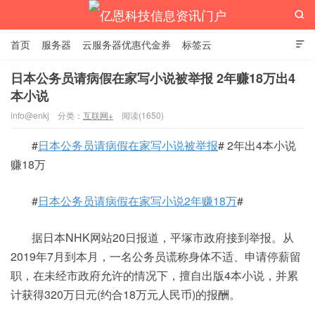

首页
服务器
云服务器优惠代金券
标签云

日本公务员请病假在家写小说被举报 2年赚18万出4
本小说
亿恩科技信息资讯门户
info@enkj
分类：
互联网+
阅读(1650)
#
日本公务员请病假在家写小说被举报
# 2年出4本小说
赚18万
#
日本公务员请病假在家写小说2年赚18万
#
据日本NHK网站20日报道，平塚市政府接到举报。从
2019年7月到本月，一名公务员谎称身体不适、申请停薪留
职，在未经市政府允许的情况下，擅自出版4本小说，并累
计获得320万日元(约合18万元人民币)的报酬。