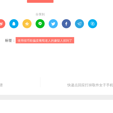
分享到








标签：
使用假币欺骗卖葡萄老人的嫌疑人抓到了
谱
快递点回应打掉取件女子手机