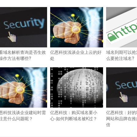
看域名解析查询是否生效
亿恩科技浅谈企业上云的好
域名到期可以抢
操作方法有哪些?
处
么要抢注域名?
恩科技浅谈企业建站时需
亿恩科技：购买域名要小
亿恩科技：好的
注意什么问题呢？
心-如何判断域名被K过？
网站和品牌在推
倍