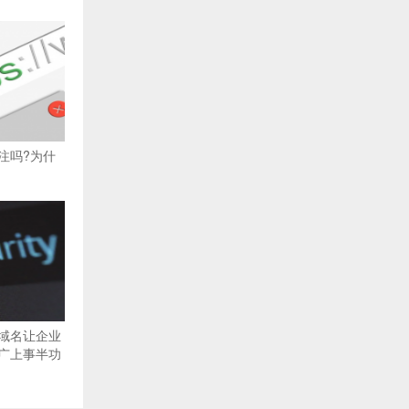
注吗?为什
域名让企业
广上事半功