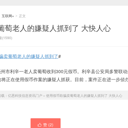
互联网+
正文
>
>
葡萄老人的嫌疑人抓到了 大快人心
(1590)
骗卖葡萄老人的嫌疑人抓到了
#
徽亳州市利辛一老人卖葡萄收到300元假币。利辛县公安局多警联
成功将正在使用假币作案的嫌疑人抓获。目前，案件正在进一步侦
转载：
亿恩科技信息资讯门户
»
使用假币欺骗卖葡萄老人的嫌疑人抓到了 大快人心
赞 (
2
)
