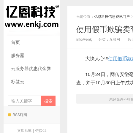
当前位置：
亿恩科技信息资讯门户
使用假币欺骗卖
info@enkj
分类：
互联网+
阅读
首页
服务器
大快人心!#
使用假币欺
云服务器优惠代金券
10月24日，网传安
标签云
查，并于10月30日上午
未经允许不得
RSS订阅
文库系统
|
链接02