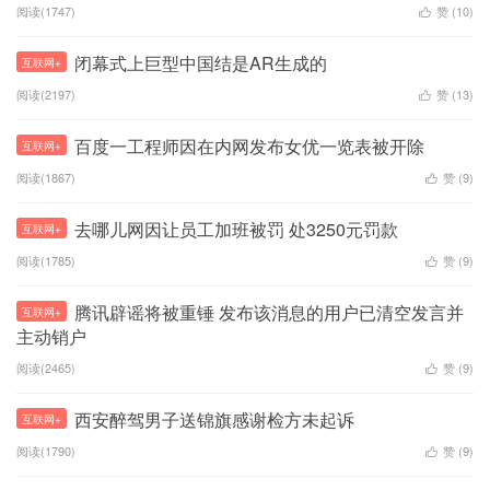
阅读(1747)
赞 (
10
)

闭幕式上巨型中国结是AR生成的
互联网+
阅读(2197)
赞 (
13
)

百度一工程师因在内网发布女优一览表被开除
互联网+
阅读(1867)
赞 (
9
)

去哪儿网因让员工加班被罚 处3250元罚款
互联网+
阅读(1785)
赞 (
9
)

腾讯辟谣将被重锤 发布该消息的用户已清空发言并
互联网+
主动销户
阅读(2465)
赞 (
9
)

西安醉驾男子送锦旗感谢检方未起诉
互联网+
阅读(1790)
赞 (
9
)
