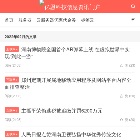

首页
服务器
云服务器优惠代金券
标签云

2022年02月的文章
河南博物院全国首个AR弹幕上线 在虚拟世界中实
互联网+
亿恩科技信息资讯门户
现“到此一游”
阅读(2453)
赞 (
23
)

郑州定期开展属地移动应用程序及网站平台内容全
互联网+
面排查整治 ​
阅读(2093)
赞 (
20
)

主播平荣偷逃税被追缴并罚6200万元
互联网+
阅读(2198)
赞 (
20
)

人民日报点赞河南卫视弘扬中华优秀传统文化
互联网+