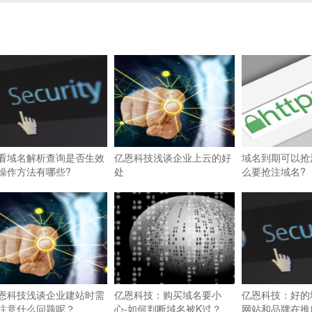
看域名解析查询是否生效
亿恩科技浅谈企业上云的好
域名到期可以抢
操作方法有哪些?
处
么要抢注域名?
恩科技浅谈企业建站时需
亿恩科技：购买域名要小
亿恩科技：好的
注意什么问题呢？
心-如何判断域名被K过？
网站和品牌在推