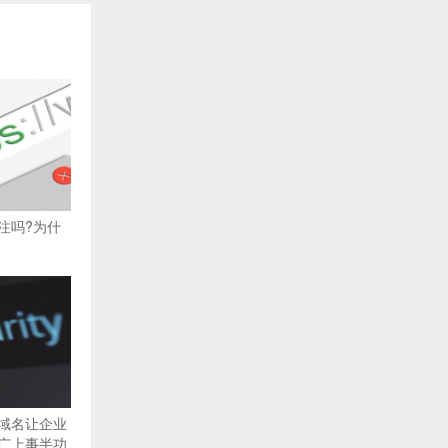
注吗?为什
域名让企业
广上事半功