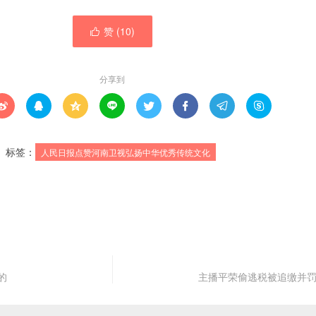
赞 (
10
)

分享到








标签：
人民日报点赞河南卫视弘扬中华优秀传统文化
的
主播平荣偷逃税被追缴并罚6