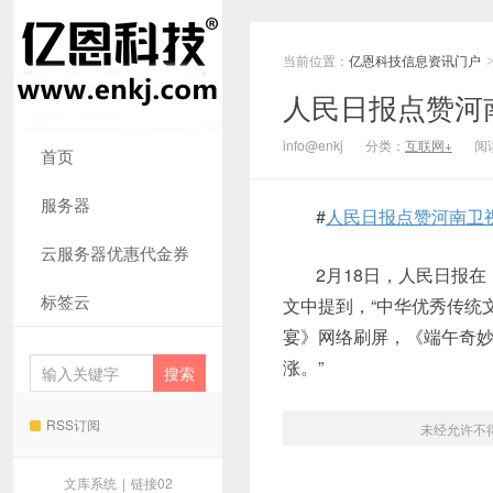
当前位置：
亿恩科技信息资讯门户
人民日报点赞河
info@enkj
分类：
互联网+
阅读
首页
服务器
#
人民日报点赞河南卫
云服务器优惠代金券
2月18日，人民日报
标签云
文中提到，“中华优秀传统
宴》网络刷屏，《端午奇妙
涨。”
RSS订阅
未经允许不
文库系统
|
链接02