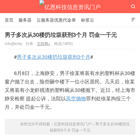

首页
服务器
云服务器优惠代金券
标签云

男子多次从30楼扔垃圾获刑3个月 罚金一千元
info@enkj
分类：
互联网+
阅读(1805)
亿恩科技信息资讯门户
#
男子多次从30楼扔垃圾获刑3个月
#
6月8日，上海静安，男子徐某将装有水的塑料杯从30楼
窗户抛了出去，险些砸中楼下一位小区居民。几天后，徐某
又将装有小龙虾残渣的塑料碗从30楼抛下。近日，经上海市
静安检察 提起公诉，法院以
高空抛物
罪判处徐某拘役三个
月，并处罚金一千元。
未经允许不得转载：
亿恩科技信息资讯门户
»
男子多次从30楼扔垃
圾获刑3个月 罚金一千元