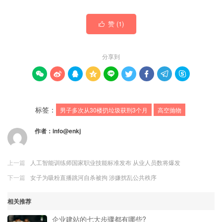
赞 (
1
)

分享到









标签：
男子多次从30楼扔垃圾获刑3个月
高空抛物
作者：
info@enkj
上一篇
人工智能训练师国家职业技能标准发布 从业人员数将爆发
下一篇
女子为吸粉直播跳河自杀被拘 涉嫌扰乱公共秩序
相关推荐
企业建站的七大步骤都有哪些?