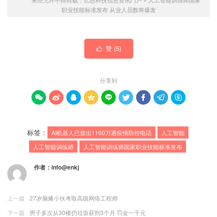
职业技能标准发布 从业人员数将爆发
赞 (
5
)

分享到









标签：
AI机器人已拨出1100万通疫情防控电话
人工智能
人工智能训练师
人工智能训练师国家职业技能标准发布
作者：
info@enkj
上一篇
27岁脑瘫小伙考取高级网络工程师
下一篇
男子多次从30楼扔垃圾获刑3个月 罚金一千元