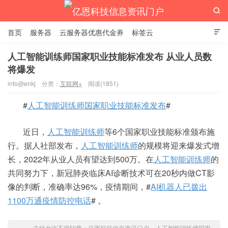

首页
服务器
云服务器优惠代金券
标签云

人工智能训练师国家职业技能标准发布 从业人员数
将爆发
亿恩科技信息资讯门户
info@enkj
分类：
互联网+
阅读(1851)
#
人工智能训练师国家职业技能标准发布
#
近日，
人工智能训练师
等6个国家职业技能标准颁布施
行。据人社部发布，
人工智能训练师
的规模将迎来爆发式增
长，2022年从业人员有望达到500万。在
人工智能训练师
的
共同努力下，新冠肺炎临床AI诊断技术可在20秒内做CT影
像的判断，准确率达96%，疫情期间，#
AI机器人已拨出
1100万通疫情防控电话
# 。
未经允许不得转载：
亿恩科技信息资讯门户
»
人工智能训练师国家