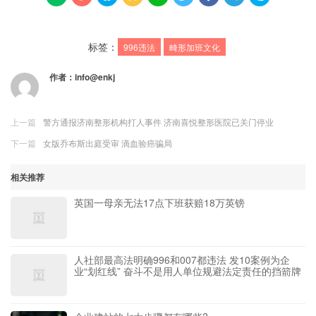
标签：
996违法
畸形加班文化
作者：
info@enkj
上一篇
警方通报济南整形机构打人事件 济南喜悦整形医院已关门停业
下一篇
女版乔布斯出庭受审 滴血验癌骗局
相关推荐
英国一母亲无法17点下班获赔18万英镑
人社部最高法明确996和007都违法 发10案例为企
业“划红线”
奋斗不是用人单位规避法定责任的挡箭牌