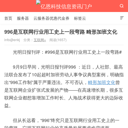

首页
服务器
云服务器优惠代金券
标签云

996是互联网行业用工史上一段弯路 畸形加班文化
info@enkj
分类：
互联网+
阅读(1657)
亿恩科技信息资讯门户
光明日报刊评：#996是互联网行业用工史上一段弯路#
9月9日早间，光明日报刊评996 ：近日，人社部、最高
法联合发布了10起超时加班劳动人事争议典型案例，明确指
出“996工作制”属于严重违法。不可否认，
畸形加班文化
曾
是互联网企业扩张式发展的产物——在高速增长期，很多互
联网企业都想靠增加工作时长、人海战术获得更大的边际收
益。
但从长远看，“996”终究只是互联网行业用工史上的一
段弯路，它跟互联网行业的高质量发展要求也背道而