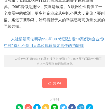
驰。“996”看似是捷径，实则是弯路。互联网企业提供了一
个发展中的教训，更多的企业应从中以小见大，跑偏了要纠
偏、跑远了要勒马，始终着眼于人的幸福感与高质量发展的
同频共振。
人社部最高法明确996和007都违法 发10案例为企业“划
红线” 奋斗不是用人单位规避法定责任的挡箭牌
未经允许不得转载：
亿恩科技信息资讯门户
»
996是互联网行业用工
史上一段弯路 畸形加班文化
赞 (
5
)

分享到








