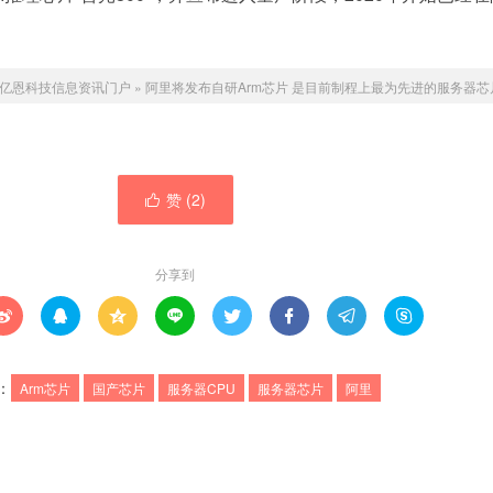
亿恩科技信息资讯门户
»
阿里将发布自研Arm芯片 是目前制程上最为先进的服务器芯
赞 (
2
)

分享到








：
Arm芯片
国产芯片
服务器CPU
服务器芯片
阿里