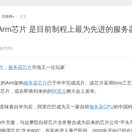
互联网+
正文
>
>
Arm芯片 是目前制程上最为先进的服务
(2329)
片
，
服务器芯片
市场又一位玩家
发的Arm架构
服务器芯片
已于年中完成流片。该芯片采用5nm工
器芯片，或在即将到来的的
阿里云
栖大会上发布。
意味着自华为后，阿里巴巴成为又一家自研
服务器CPU
的中国科
收购中天微，与达摩院自研芯片业务整合成为后来的芯片公司“平头哥
AI推理芯片“含光800”，并宣布进入量产阶段，2020年开始已经