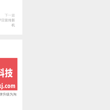
下一篇
7日宣传新
机
牌升级为淘