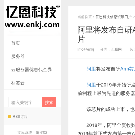
当前位置：
亿恩科技信息资讯门户
阿里将发布自研
片
首页
info@enkj
分类：
互联网+
阅读
服务器
阿里
将发布自研
Arm芯
云服务器优惠代金券
标签云
阿里
于2019年开始研
前制程上最为先进的服务
该芯片的成功上市，也
RSS订阅
2018年，阿里全资
文库系统
|
链接02
2019年就正式发布第一枚