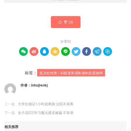
赞 (
3
)

分享到









标签：
坚决杜绝将二码联查和强制接种疫苗捆绑
作者：
info@enkj
上一篇
大学生领证1小时就离婚 法院不准离
下一篇
女子花5万学习魔法通灵被骗 不靠谱
相关推荐