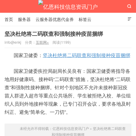

首页
服务器
云服务器优惠代金券
标签云

坚决杜绝将二码联查和强制接种疫苗捆绑
info@enkj
分类：
互联网+
阅读(1199)
亿恩科技信息资讯门户
国家卫健委：
坚决杜绝将二码联查和强制接种疫苗捆绑
国家卫健委疾控局副局长吴良有：国家卫健委将指导各
地用好健康码、接种码“二码联查”措施，坚决杜绝将“二码联
查”和强制性接种捆绑。针对个别地区不允许未接种新冠疫
苗人群进入超市等重点公共场所、学生被拒绝入校、单位组
织人员到外地接种等现象，已专门召开会议，要求各地及时
纠正、避免“简单化、一刀切”。
未经允许不得转载：
亿恩科技信息资讯门户
»
坚决杜绝将二码联查
和强制接种疫苗捆绑