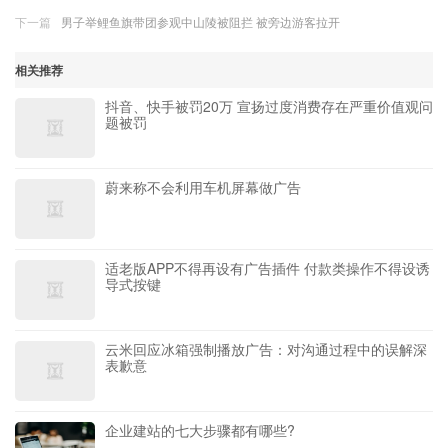
下一篇
男子举鲤鱼旗带团参观中山陵被阻拦 被旁边游客拉开
相关推荐
抖音、快手被罚20万 宣扬过度消费存在严重价值观问
题被罚
蔚来称不会利用车机屏幕做广告
适老版APP不得再设有广告插件 付款类操作不得设诱
导式按键
云米回应冰箱强制播放广告：对沟通过程中的误解深
表歉意
企业建站的七大步骤都有哪些?