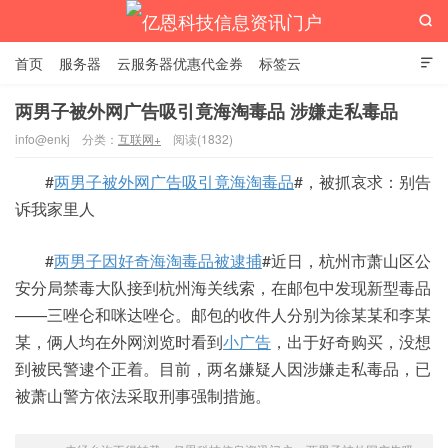

首页
服务器
云服务器优惠代金券
标签云

两男子被外网广告吸引竟海淘毒品 涉嫌走私毒品
info@enkj
分类：
互联网+
阅读(1832)
亿恩科技信息资讯门户
#
两男子被外网广告吸引竟海淘毒品
#，被抓哀求：别告
诉我家里人
#
两男子因好奇海淘毒品被逮捕
#近日，杭州市萧山区公
安分局禁毒大队接到杭州海关线索，在邮包中发现新型毒品
——三唑仑和咪达唑仑。邮包的收件人分别为徐某某和李某
某，俩人均在外网浏览时看到
小广告
，出于好奇购买，没想
到被民警逮个正着。目前，两名嫌疑人因涉嫌走私毒品，已
被萧山警方依法采取刑事强制措施。