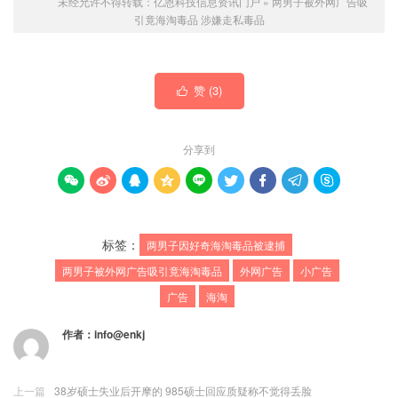
未经允许不得转载：
亿恩科技信息资讯门户
»
两男子被外网广告吸
引竟海淘毒品 涉嫌走私毒品
赞 (
3
)

分享到









标签：
两男子因好奇海淘毒品被逮捕
两男子被外网广告吸引竟海淘毒品
外网广告
小广告
广告
海淘
作者：
info@enkj
上一篇
38岁硕士失业后开摩的 985硕士回应质疑称不觉得丢脸