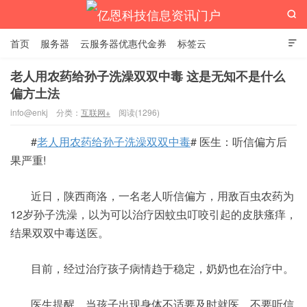

首页
服务器
云服务器优惠代金券
标签云

老人用农药给孙子洗澡双双中毒 这是无知不是什么
偏方土法
亿恩科技信息资讯门户
info@enkj
分类：
互联网+
阅读(1296)
#
老人用农药给孙子洗澡双双中毒
# 医生：听信偏方后
果严重!
近日，陕西商洛，一名老人听信偏方，用敌百虫农药为
12岁孙子洗澡，以为可以治疗因蚊虫叮咬引起的皮肤瘙痒，
结果双双中毒送医。
目前，经过治疗孩子病情趋于稳定，奶奶也在治疗中。
医生提醒，当孩子出现身体不适要及时就医，不要听信