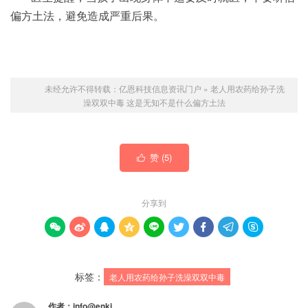
偏方土法，避免造成严重后果。
未经允许不得转载：
亿恩科技信息资讯门户
»
老人用农药给孙子洗
澡双双中毒 这是无知不是什么偏方土法
赞 (
5
)

分享到









标签：
老人用农药给孙子洗澡双双中毒
作者：
info@enkj