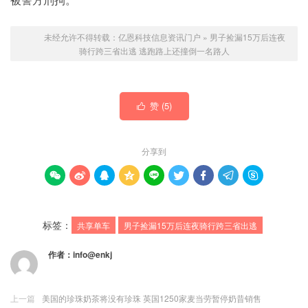
未经允许不得转载：
亿恩科技信息资讯门户
»
男子捡漏15万后连夜
骑行跨三省出逃 逃跑路上还撞倒一名路人
赞 (
5
)

分享到









标签：
共享单车
男子捡漏15万后连夜骑行跨三省出逃
作者：
info@enkj
上一篇
美国的珍珠奶茶将没有珍珠 英国1250家麦当劳暂停奶昔销售