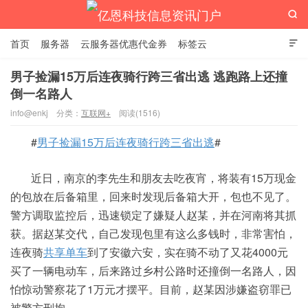

首页
服务器
云服务器优惠代金券
标签云

男子捡漏15万后连夜骑行跨三省出逃 逃跑路上还撞
倒一名路人
亿恩科技信息资讯门户
info@enkj
分类：
互联网+
阅读(1516)
#
男子捡漏15万后连夜骑行跨三省出逃
#
近日，南京的李先生和朋友去吃夜宵，将装有15万现金
的包放在后备箱里，回来时发现后备箱大开，包也不见了。
警方调取监控后，迅速锁定了嫌疑人赵某，并在河南将其抓
获。据赵某交代，自己发现包里有这么多钱时，非常害怕，
连夜骑
共享单车
到了安徽六安，实在骑不动了又花4000元
买了一辆电动车，后来路过乡村公路时还撞倒一名路人，因
怕惊动警察花了1万元才摆平。目前，赵某因涉嫌盗窃罪已
被警方刑拘。