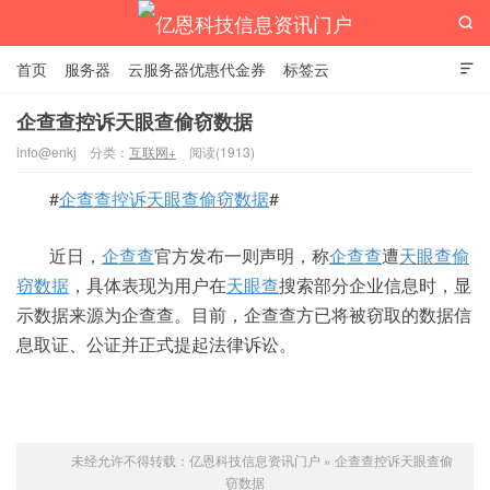

首页
服务器
云服务器优惠代金券
标签云

企查查控诉天眼查偷窃数据
info@enkj
分类：
互联网+
阅读(1913)
亿恩科技信息资讯门户
#
企查查控诉天眼查偷窃数据
#
近日，
企查查
官方发布一则声明，称
企查查
遭
天眼查
偷
窃数据
，具体表现为用户在
天眼查
搜索部分企业信息时，显
示数据来源为企查查。目前，企查查方已将被窃取的数据信
息取证、公证并正式提起法律诉讼。
未经允许不得转载：
亿恩科技信息资讯门户
»
企查查控诉天眼查偷
窃数据