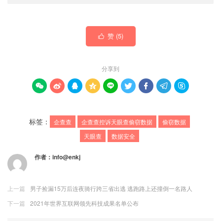
赞 (
5
)

分享到









标签：
企查查
企查查控诉天眼查偷窃数据
偷窃数据
天眼查
数据安全
作者：
info@enkj
上一篇
男子捡漏15万后连夜骑行跨三省出逃 逃跑路上还撞倒一名路人
下一篇
2021年世界互联网领先科技成果名单公布