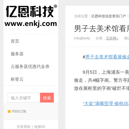
当前位置：
亿恩科技信息资讯门户
男子去美术馆看
info@enkj
分类：
互联网+
阅读
首页
服务器
#
男子去美术馆看展偷
云服务器优惠代金券
9月5日，上海浦东一
标签云
偷走，共4幅字画。警方寻
放在展柜里的字画“破烂不
“大盗”满嘴歪理 偷电
RSS订阅
文库系统
|
链接02