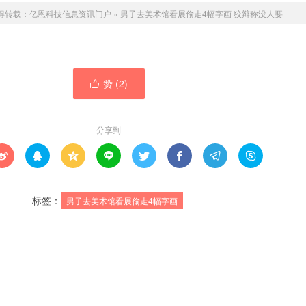
得转载：
亿恩科技信息资讯门户
»
男子去美术馆看展偷走4幅字画 狡辩称没人要
赞 (
2
)

分享到








标签：
男子去美术馆看展偷走4幅字画