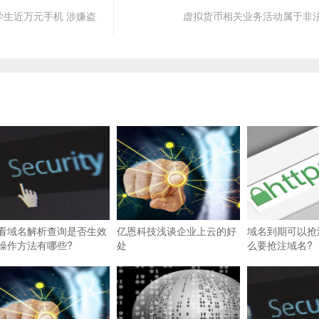
生近万元手机 涉嫌盗
虚拟货币相关业务活动属于非
看域名解析查询是否生效
亿恩科技浅谈企业上云的好
域名到期可以抢
操作方法有哪些?
处
么要抢注域名?