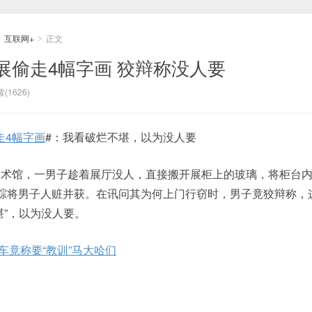
互联网+
正文
>
>
展偷走4幅字画 狡辩称没人要
(1626)
走4幅字画
#：我看破烂不堪，以为没人要
美术馆，一男子趁着展厅没人，直接搬开展柜上的玻璃，将柜台
踪将男子人赃并获。在讯问其为何上门行窃时，男子竟狡辩称，
堪”，以为没人要。
动车竟称要“教训”马大哈们