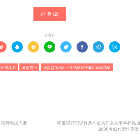
赞 (
2
)

分享到








加密技术
虚拟货币
虚拟货币相关业务活动属于非法金融活动
 狡辩称没人要
印度强奸犯保释条件是为妇女洗半年衣服 
2000名妇女清洗熨