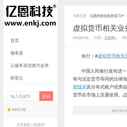
当前位置：
亿恩科技信息资讯门户
虚拟货币相关业
info@enkj
分类：
互联网+
阅读
首页
服务器
央行：#
虚拟货币相关
云服务器优惠代金券
中国人民银行发布进一
标签云
有与法定货币等同的法律
密技术
及分布式账户或类
货币在市场上流通使用。
RSS订阅
未经允许
文库系统
|
链接02