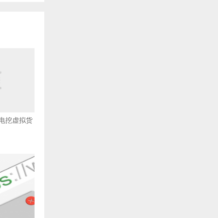
电挖虚拟货