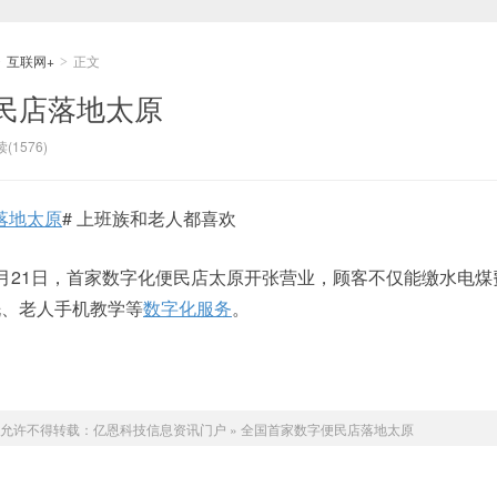
互联网+
正文
>
>
民店落地太原
(1576)
落地太原
# 上班族和老人都喜欢
0月21日，首家数字化便民店太原开张营业，顾客不仅能缴水电煤
洗、老人手机教学等
数字化服务
。
允许不得转载：
亿恩科技信息资讯门户
»
全国首家数字便民店落地太原