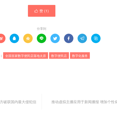
赞 (
1
)

分享到








：
全国首家数字便民店落地太原
数字便民店
数字化服务
警方破获国内最大侵犯信
推动虚拟主播应用于新闻播报 增加个性