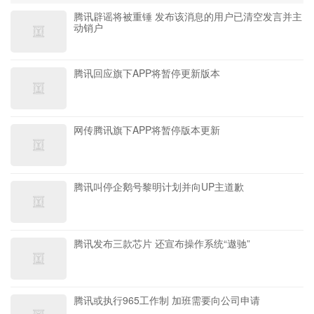
腾讯辟谣将被重锤 发布该消息的用户已清空发言并主
动销户
腾讯回应旗下APP将暂停更新版本
网传腾讯旗下APP将暂停版本更新
腾讯叫停企鹅号黎明计划并向UP主道歉
腾讯发布三款芯片 还宣布操作系统“遨驰”
腾讯或执行965工作制 加班需要向公司申请