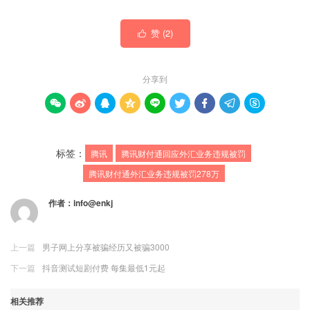
赞 (
2
)

分享到









标签：
腾讯
腾讯财付通回应外汇业务违规被罚
腾讯财付通外汇业务违规被罚278万
作者：
info@enkj
上一篇
男子网上分享被骗经历又被骗3000
下一篇
抖音测试短剧付费 每集最低1元起
相关推荐