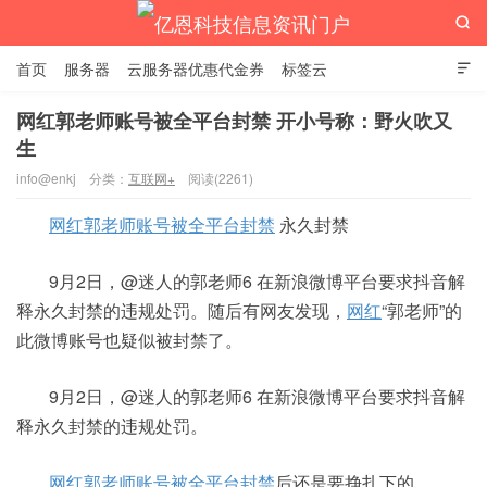

首页
服务器
云服务器优惠代金券
标签云

网红郭老师账号被全平台封禁 开小号称：野火吹又
生
亿恩科技信息资讯门户
info@enkj
分类：
互联网+
阅读(2261)
网红郭老师账号被全平台封禁
永久封禁
9月2日，@迷人的郭老师6 在新浪微博平台要求抖音解
释永久封禁的违规处罚。随后有网友发现，
网红
“郭老师”的
此微博账号也疑似被封禁了。
9月2日，@迷人的郭老师6 在新浪微博平台要求抖音解
释永久封禁的违规处罚。
网红郭老师账号被全平台封禁
后还是要挣扎下的