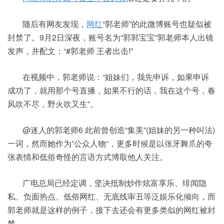
随后有网友发现，
网红
“郭老师”的此微博账号也疑似被
封禁了。9月2日深夜，账号名为“郭郭宝宝”郭老师本人出镜
发声，并配文：“#郭老师 王者出击!”
在视频中，郭老师说：“姐妹们，我先申诉，如果申诉
成功了，就用那个号直播，如果不行的话，我在这个号，春
风吹不尽，野火吹又生”。
@迷人的郭老师6 此前曾创造“集美”(姐妹的另一种叫法)
一词，然而她作为”公众人物“，更多时候是以张牙舞爪的夸
张表情和低俗奇怪的言语方式博取他人关注。
广电总局已经定调，坚决抵制炒作炫富享乐、绯闻隐
私、负面热点、低俗网红、无底线审丑等泛娱乐化倾向，而
郭老师就是这样的例子，接下去还会有更多类似的网红被封
禁。