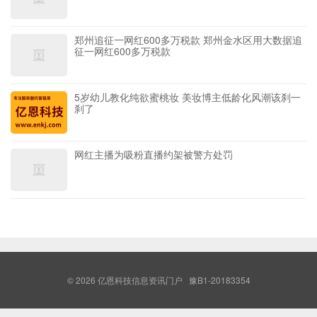
郑州追征一网红600多万税款 郑州金水区用大数据追
征一网红600多万税款
5岁幼儿教化纯欲蜜桃妆 美妆博主低龄化风潮该刹一
刹了
网红主播为吸粉直播约架被警方处罚
© 2026
亿恩科技信息资讯门户
豫B1-20183354