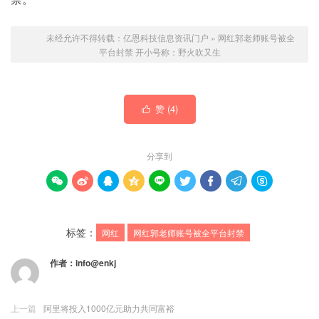
未经允许不得转载：
亿恩科技信息资讯门户
»
网红郭老师账号被全
平台封禁 开小号称：野火吹又生
赞 (
4
)

分享到









标签：
网红
网红郭老师账号被全平台封禁
作者：
info@enkj
上一篇
阿里将投入1000亿元助力共同富裕