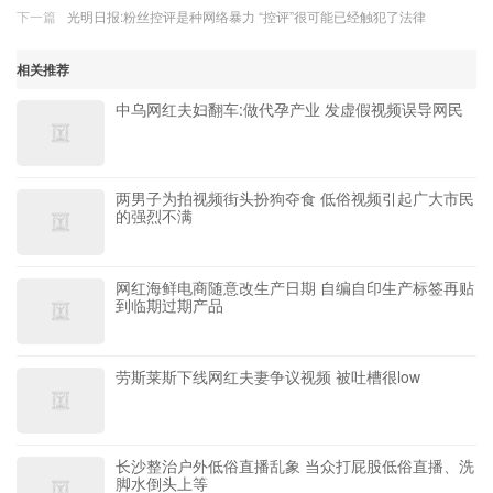
下一篇
光明日报:粉丝控评是种网络暴力 “控评”很可能已经触犯了法律
相关推荐
中乌网红夫妇翻车:做代孕产业 发虚假视频误导网民
两男子为拍视频街头扮狗夺食 低俗视频引起广大市民
的强烈不满
网红海鲜电商随意改生产日期 自编自印生产标签再贴
到临期过期产品
劳斯莱斯下线网红夫妻争议视频 被吐槽很low
长沙整治户外低俗直播乱象 当众打屁股低俗直播、洗
脚水倒头上等