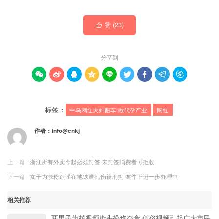
赞 (
23
)

分享到









标签：
中乌网红夫妇翻车:做代孕产业
网红
作者：
info@enkj
上一篇
浙江所有外卖今起必须封签 未封签消费者可拒收
下一篇
女子为涨粉造谣在地铁遭扎伤被刑拘 案件正进一步办理中
相关推荐
两男子为拍视频街头扮狗夺食 低俗视频引起广大市民