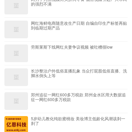
的强烈不满
网红海鲜电商随意改生产日期 自编自印生产标签再贴
到临期过期产品
劳斯莱斯下线网红夫妻争议视频 被吐槽很low
长沙整治户外低俗直播乱象 当众打屁股低俗直播、洗
脚水倒头上等
郑州追征一网红600多万税款 郑州金水区用大数据追
征一网红600多万税款
5岁幼儿教化纯欲蜜桃妆 美妆博主低龄化风潮该刹一
刹了