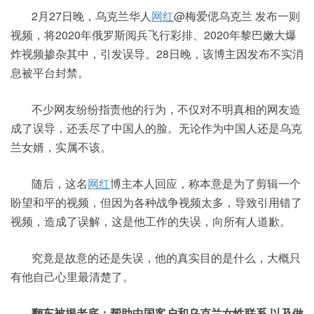
2月27日晚，乌克兰华人
网红
@梅爱偲乌克兰 发布一则
视频，将2020年俄罗斯阅兵飞行彩排、2020年黎巴嫩大爆
炸视频掺杂其中，引发误导。28日晚，该博主因发布不实消
息被平台封禁。
不少网友纷纷指责他的行为，不仅对不明真相的网友造
成了误导，还丢尽了中国人的脸。无论作为中国人还是乌克
兰女婿，实属不该。
随后，这名
网红
博主本人回应，称本意是为了剪辑一个
盼望和平的视频，但因为各种战争视频太多，导致引用错了
视频，造成了误解，这是他工作的失误，向所有人道歉。
究竟是故意的还是失误，他的真实目的是什么，大概只
有他自己心里最清楚了。
翻车被揭老底：帮助中国客户和乌克兰女性联系 以及做