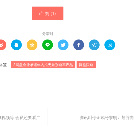
赞 (
1
)

分享到








标签：
8网盘企业承诺年内推无差别速率产品
网盘限速
视频等 会员还要看广
腾讯叫停企鹅号黎明计划并向