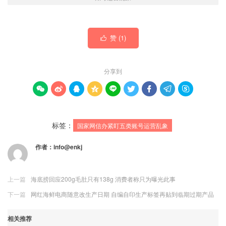
赞 (
1
)

分享到









标签：
国家网信办紧盯五类账号运营乱象
作者：
info@enkj
上一篇
海底捞回应200g毛肚只有138g 消费者称只为曝光此事
下一篇
网红海鲜电商随意改生产日期 自编自印生产标签再贴到临期过期产品
相关推荐