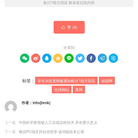
检讨?校方回应 称未发过此内容
赞 (
4
)

分享到









标签：
学生浏览黄网被通知检讨?校方回应
校园网
色情网站
黄网
作者：
info@enkj
上一篇
中国科学家突破人工合成淀粉技术 具有重大意义
下一篇
微信PC端支持自动登录 该功能还未公测