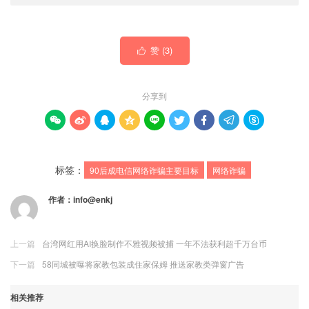
赞 (
3
)

分享到









标签：
90后成电信网络诈骗主要目标
网络诈骗
作者：
info@enkj
上一篇
台湾网红用AI换脸制作不雅视频被捕 一年不法获利超千万台币
下一篇
58同城被曝将家教包装成住家保姆 推送家教类弹窗广告
相关推荐