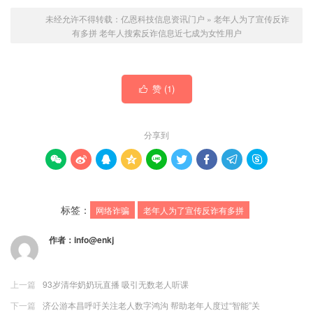
未经允许不得转载：
亿恩科技信息资讯门户
»
老年人为了宣传反诈
有多拼 老年人搜索反诈信息近七成为女性用户
赞 (
1
)

分享到









标签：
网络诈骗
老年人为了宣传反诈有多拼
作者：
info@enkj
上一篇
93岁清华奶奶玩直播 吸引无数老人听课
下一篇
济公游本昌呼吁关注老人数字鸿沟 帮助老年人度过“智能”关