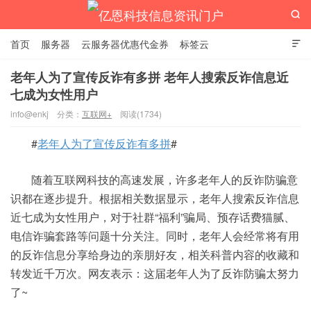

首页
服务器
云服务器优惠代金券
标签云

老年人为了宣传反诈有多拼 老年人搜索反诈信息近
七成为女性用户
亿恩科技信息资讯门户
info@enkj
分类：
互联网+
阅读(1734)
#
老年人为了宣传反诈有多拼
#
随着互联网科技的高速发展，许多老年人的反诈防骗意
识都在逐步提升。根据相关数据显示，老年人搜索反诈信息
近七成为女性用户，对于社群“福利”骗局、预存话费猫腻、
电信诈骗套路等问题十分关注。同时，老年人会经常将有用
的反诈信息分享给身边的亲朋好友，相关科普内容的收藏和
转发近千万次。网友表示：这届老年人为了反诈防骗太努力
了~