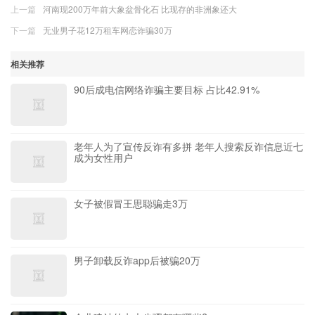
上一篇
河南现200万年前大象盆骨化石 比现存的非洲象还大
下一篇
无业男子花12万租车网恋诈骗30万
相关推荐
90后成电信网络诈骗主要目标 占比42.91%
老年人为了宣传反诈有多拼 老年人搜索反诈信息近七
成为女性用户
女子被假冒王思聪骗走3万
男子卸载反诈app后被骗20万