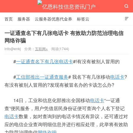

首页
服务器
云服务器优惠代金券
标签云

一证通查名下有几张电话卡 有效助力防范治理电信
网络诈骗
亿恩科技信息资讯门户
info@enkj
分类：
互联网+
阅读(1744)
#
一证通查名下有几张电话卡
#!有没有被别人冒用的
#
工信部推出一证通查服务
# 我名下有几张移动
电话卡
?
有没有被别人冒用的?发现有被冒名办的卡该怎么办?
14日，工业和信息化部推出全国移动
电话卡
“一证通
查”便民服务，用户凭借居民身份证便可查询个人名下登记
电话卡
数量，如对查询到的电话卡情况有异议，还可通过对
应的电信企业查询明细信息并进行相应处理，此举将有效助
力防范治理电信
网络诈骗
。