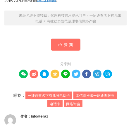
未经允许不得转载：
亿恩科技信息资讯门户
»
一证通查名下有几张
电话卡 有效助力防范治理电信网络诈骗
赞 (
5
)

分享到









标签：
一证通查名下有几张电话卡
工信部推出一证通查服务
电话卡
网络诈骗
作者：
info@enkj