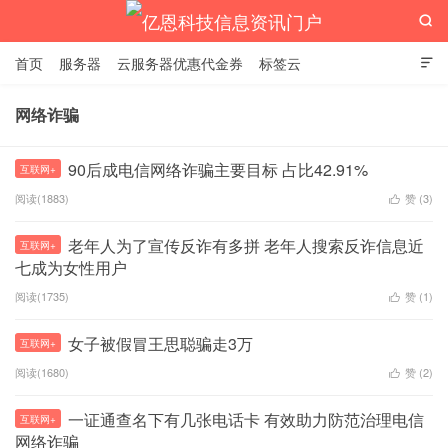

首页
服务器
云服务器优惠代金券
标签云

网络诈骗
亿恩科技信息资讯门户
90后成电信网络诈骗主要目标 占比42.91%
互联网+
阅读(1883)
赞 (
3
)

老年人为了宣传反诈有多拼 老年人搜索反诈信息近
互联网+
七成为女性用户
阅读(1735)
赞 (
1
)

女子被假冒王思聪骗走3万
互联网+
阅读(1680)
赞 (
2
)

一证通查名下有几张电话卡 有效助力防范治理电信
互联网+
网络诈骗